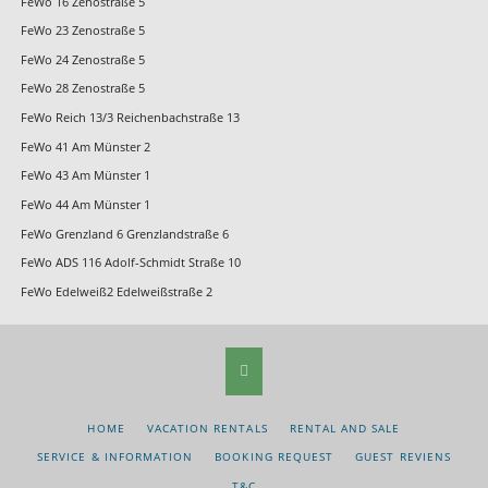
FeWo 16 Zenostraße 5
FeWo 23 Zenostraße 5
FeWo 24 Zenostraße 5
FeWo 28 Zenostraße 5
FeWo Reich 13/3 Reichenbachstraße 13
FeWo 41 Am Münster 2
FeWo 43 Am Münster 1
FeWo 44 Am Münster 1
FeWo Grenzland 6 Grenzlandstraße 6
FeWo ADS 116 Adolf-Schmidt Straße 10
FeWo Edelweiß2 Edelweißstraße 2
SKIP
HOME
VACATION RENTALS
RENTAL AND SALE
NAVIGATION
SERVICE & INFORMATION
BOOKING REQUEST
GUEST REVIENS
T&C