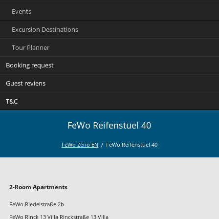
Events
Excursion Destinations
Tour Planner
Booking request
Guest reviens
T&C
FeWo Reifenstuel 40
FeWo Zeno EN
FeWo Reifenstuel 40
Skip
2-Room Apartments
navigation
FeWo Riedelstraße 2b
FeWo Rinck 13 Villa Rinckstraße 13 Villa