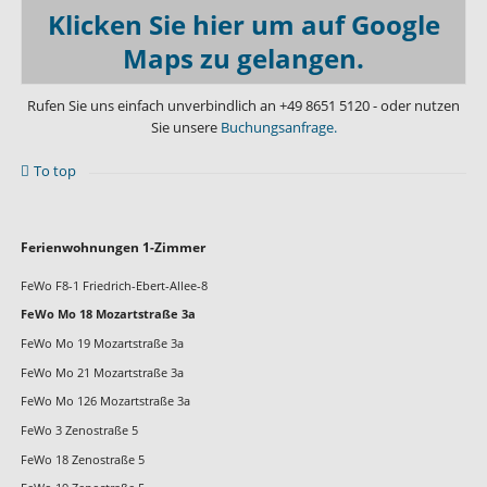
Klicken Sie hier um auf Google
Maps zu gelangen.
Rufen Sie uns einfach unverbindlich an
+49 8651 5120
- oder nutzen
Sie unsere
Buchungsanfrage.
To top
Navigation
Ferienwohnungen 1-Zimmer
überspringen
FeWo F8-1 Friedrich-Ebert-Allee-8
FeWo Mo 18 Mozartstraße 3a
FeWo Mo 19 Mozartstraße 3a
FeWo Mo 21 Mozartstraße 3a
FeWo Mo 126 Mozartstraße 3a
FeWo 3 Zenostraße 5
FeWo 18 Zenostraße 5