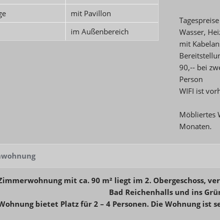
ge
mit Pavillon
Tagespreise
im Außenbereich
Wasser, Hei
mit Kabelan
Bereitstell
90,-- bei zw
Person
WIFI ist vo
Möbliertes 
Monaten.
enwohnung
-Zimmerwohnung mit ca. 90 m² liegt im 2. Obergeschoss, ver
Bad Reichenhalls und ins Grü
Wohnung bietet Platz für 2 – 4 Personen. Die Wohnung ist 