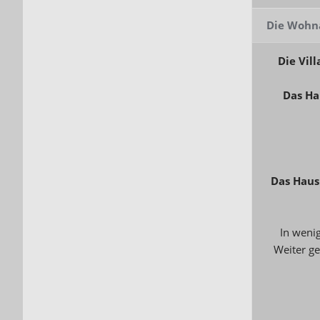
Die Wohn
Die Vil
Das Ha
Das Haus 
In weni
Weiter g