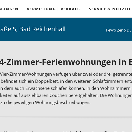
HNUNGEN
VERMIETUNG | VERKAUF
SERVICE & NÜTZLI
Anreise
raße 5, Bad Reichenhall
FeWo Zeno DE
Wichtiges von A bis Z
mmer
Büro- und Öffnungsze
in Bad Reichenhall
AGB und Mietbeding
 4-Zimmer-Ferienwohnungen in 
hnen-auf-Zeit in Bad Reichenhall
Stornierungen und Rei
d Vier-Zimmer-Wohnungen verfügen über zwei oder drei getrenn
s am Schroffen
Wetter
befindet sich ein Doppelbett, in den weiteren Schlafzimmern ent
 in dem auch Erwachsene schlafen können. In den Wohnzimmern w
Veranstaltungen
keiten auf ausziehbaren Couchen bereitgehalten. Die Wohnungen b
rzu die jeweiligen Wohnungsbeschreibungen.
Ausflugsziele
Tourenplaner