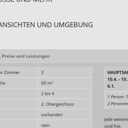
ANSICHTEN UND UMGEBUNG
, Preise und Leistungen
er Zimmer
3
HAUPTSA
10.4. - 15.
che
90 m²
6.1.
n
2 bis 4
1 Person: 
2 Personen
2. Obergeschoss
vorhanden
Jede weiter
nein
sind frei.