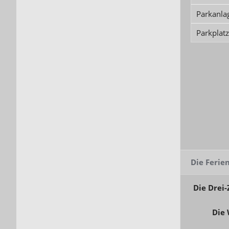
Parkanla
Parkplatz
Die Feri
Die Drei
Die 