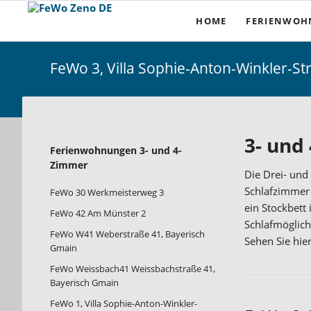
HOME
FERIENWO
1- Zimmer
FeWo 3, Villa Sophie-Anton-Winkler-St
2- Zimmer
3- und 4- Zi
Ferienhäuser 
3- und
Navigation
Ferienwohnungen 3- und 4-
Möbliertes Wo
überspringen
Zimmer
Die Drei- un
Apartmenthau
Schlafzimmer 
FeWo 30 Werkmeisterweg 3
ein Stockbett
FeWo 42 Am Münster 2
Schlafmöglich
FeWo W41 Weberstraße 41, Bayerisch
Sehen Sie hie
Gmain
FeWo Weissbach41 Weissbachstraße 41,
Bayerisch Gmain
FeWo 1, Villa Sophie-Anton-Winkler-