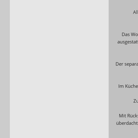
Al
Das Woh
ausgestat
Der separa
Im Küchen
Zu
Mit Rück
überdacht