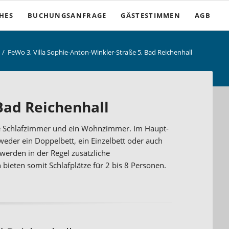
Nav
CHES
BUCHUNGSANFRAGE
GÄSTESTIMMEN
AGB
übe
FeWo 3, Villa Sophie-Anton-Winkler-Straße 5, Bad Reichenhall
iten
ungen
Bad Reichenhall
serücktritt
te Schlafzimmer und ein Wohnzimmer. Im Haupt-
weder ein Doppelbett, ein Einzelbett oder auch
erden in der Regel zusätzliche
ieten somit Schlafplätze für 2 bis 8 Personen.