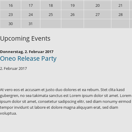
16
17
18
19
20
21
23
24
25
26
27
28
30
31
Upcoming Events
Donnerstag,
2. Februar 2017
Oneo Release Party
2. Februar 2017
At vero eos et accusam et justo duo dolores et ea rebum. Stet clita kasd
gubergren, no sea takimata sanctus est Lorem ipsum dolor sit amet. Lorem
ipsum dolor sit amet, consetetur sadipscing elitr, sed diam nonumy eirmod
tempor invidunt ut labore et dolore magna aliquyam erat, sed diam
voluptua.