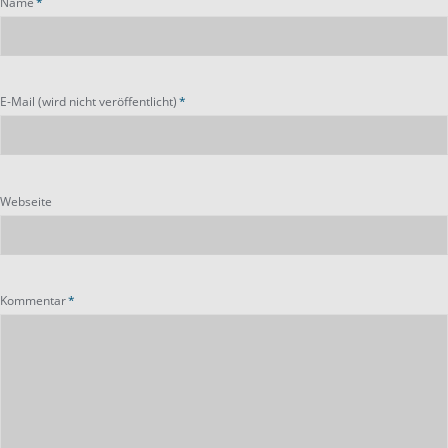
Pflichtfeld
Name
*
Pflichtfeld
E-Mail (wird nicht veröffentlicht)
*
Webseite
Pflichtfeld
Kommentar
*