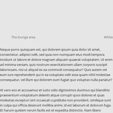
The lounge area
White
Neque porro quisquam est, qui dolorem ipsum quia dolor sit amet,
consectetur, adipisci velit, sed quia non numquam eius modi tempora
incidunt ut labore et dolore magnam aliquam quaerat voluptatem. Ut enim
ad minima veniam, quis nostrum exercitationem ullam corporis suscipit
laboriosam, nisi ut aliquid ex ea commodi consequatur? Quis autem vel
eum iure reprehenderit qui in ea voluptate velit esse quam nihil molestiae
consequatur, vel illum qui dolorem eum fugiat quo voluptas nulla pariatur?
At vero eos et accusamus et iusto odio dignissimos ducimus qui blanditiis
praesentium voluptatum deleniti atque corrupti quos dolores et quas
molestias excepturi sint occaecati cupiditate non provident, similique sunt
in culpa qui officia deserunt mollitia animi, id est laborum et dolorum fuga.
Et harum quidem rerum facilis est et expedita distinctio. Nam libero