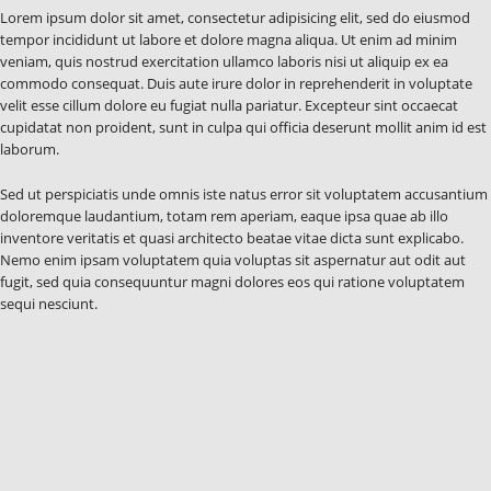
Lorem ipsum dolor sit amet, consectetur adipisicing elit, sed do eiusmod
tempor incididunt ut labore et dolore magna aliqua. Ut enim ad minim
veniam, quis nostrud exercitation ullamco laboris nisi ut aliquip ex ea
commodo consequat. Duis aute irure dolor in reprehenderit in voluptate
velit esse cillum dolore eu fugiat nulla pariatur. Excepteur sint occaecat
cupidatat non proident, sunt in culpa qui officia deserunt mollit anim id est
laborum.
Sed ut perspiciatis unde omnis iste natus error sit voluptatem accusantium
doloremque laudantium, totam rem aperiam, eaque ipsa quae ab illo
inventore veritatis et quasi architecto beatae vitae dicta sunt explicabo.
Nemo enim ipsam voluptatem quia voluptas sit aspernatur aut odit aut
fugit, sed quia consequuntur magni dolores eos qui ratione voluptatem
sequi nesciunt.