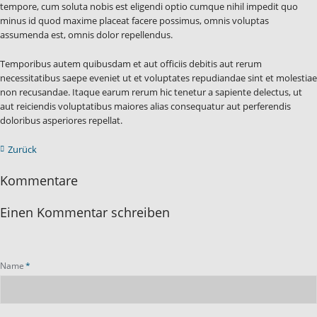
tempore, cum soluta nobis est eligendi optio cumque nihil impedit quo
minus id quod maxime placeat facere possimus, omnis voluptas
assumenda est, omnis dolor repellendus.
Temporibus autem quibusdam et aut officiis debitis aut rerum
necessitatibus saepe eveniet ut et voluptates repudiandae sint et molestiae
non recusandae. Itaque earum rerum hic tenetur a sapiente delectus, ut
aut reiciendis voluptatibus maiores alias consequatur aut perferendis
doloribus asperiores repellat.
Zurück
Kommentare
Einen Kommentar schreiben
Pflichtfeld
Name
*