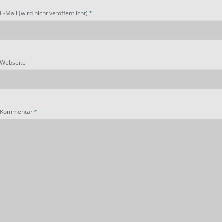
Pflichtfeld
E-Mail (wird nicht veröffentlicht)
*
Webseite
Pflichtfeld
Kommentar
*